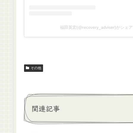
福田英宏(@recovery_adviser)がシ
その他
関連記事