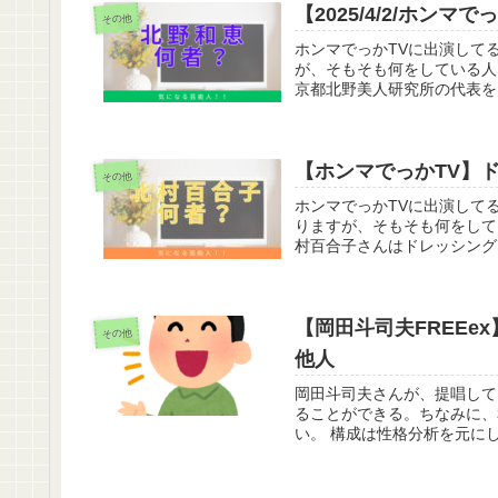
【2025/4/2/ホ
その他
ホンマでっかTVに出演して
が、そもそも何をしている人
京都北野美人研究所の代表をして
【ホンマでっかTV】
その他
ホンマでっかTVに出演して
りますが、そもそも何をして
村百合子さんはドレッシング
【岡田斗司夫FREEe
その他
他人
岡田斗司夫さんが、提唱して
ることができる。ちなみに、
い。 構成は性格分析を元にし