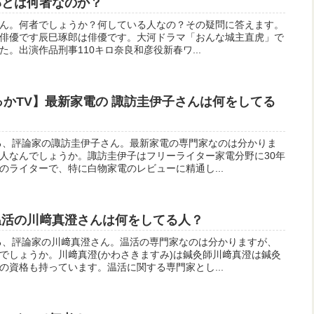
 辰巳琢郎とは何者なのか？
ん。何者でしょうか？何している人なの？その疑問に答えます。
)は俳優です辰巳琢郎は俳優です。大河ドラマ「おんな城主直虎」で
。出演作品刑事110キロ奈良和彦役新春ワ...
マでっかTV】最新家電の 諏訪圭伊子さんは何をしてる
る、評論家の諏訪圭伊子さん。最新家電の専門家なのは分かりま
人なんでしょうか。諏訪圭伊子はフリーライター家電分野に30年
のライターで、特に白物家電のレビューに精通し...
温活の川﨑真澄さんは何をしてる人？
る、評論家の川﨑真澄さん。温活の専門家なのは分かりますが、
でしょうか。川﨑真澄(かわさきますみ)は鍼灸師川﨑真澄は鍼灸
の資格も持っています。温活に関する専門家とし...