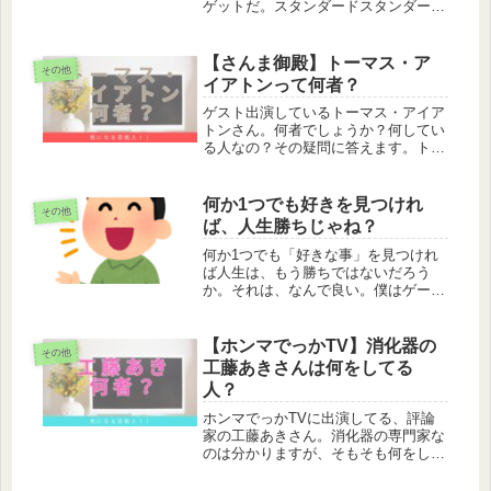
ゲットだ。スタンダードスタンダード
は直近3年で発売されたシリーズでデ
ッキを構築する環境です。「ファウン
デースンズ」「ダスクモンーン」「ブ
【さんま御殿】トーマス・ア
その他
ルームバロウ」などが最近のシリーズ
イアトンって何者？
で...
ゲスト出演しているトーマス・アイア
トンさん。何者でしょうか？何してい
る人なの？その疑問に答えます。トー
マス・アイアトンはタレントトーマ
ス・アイアントはタレントとして活動
しています。 この投稿をInstagramで
何か1つでも好きを見つけれ
その他
見る Thomas Iret...
ば、人生勝ちじゃね？
何か1つでも「好きな事」を見つけれ
ば人生は、もう勝ちではないだろう
か。それは、なんで良い。僕はゲーム
が人生の糧になっている。社会人は
「好き」をみつけろこれは声を大にし
て言いたい。社会人はとにかく、好き
【ホンマでっかTV】消化器の
その他
な事を見つけろ！好きな、食べ物でも
工藤あきさんは何をしてる
いいし...
人？
ホンマでっかTVに出演してる、評論
家の工藤あきさん。消化器の専門家な
のは分かりますが、そもそも何をして
いる人なんでしょうか。工藤あきは内
科医工藤あきは専門医として活動して