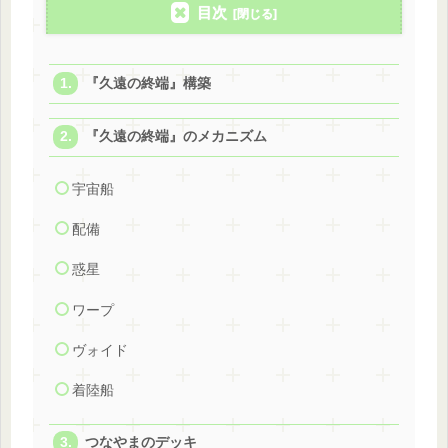
目次
『久遠の終端』構築
『久遠の終端』のメカニズム
宇宙船
配備
惑星
ワープ
ヴォイド
着陸船
つなやまのデッキ