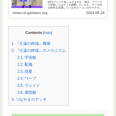
MTGアリーナ楽しんでますか。毎日、アリーナ
で対戦してはデッキ調整しています。デッキ作
る時何を意識していますか？コンボやマナカー
ブなどデッキづくりに重要な要素はいくつもあ
riman-ol-ganbaro.org
2024.06.24
ります。デッキづくり時に必要なのことの１つ
にコンセプトがあります。どん...
Contents
[
hide
]
1.
『久遠の終端』構築
2.
『久遠の終端』のメカニズム
2.1.
宇宙船
2.2.
配備
2.3.
惑星
2.4.
ワープ
2.5.
ヴォイド
2.6.
着陸船
3.
つなやまのデッキ