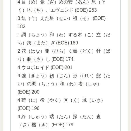
4 目（め）覚（ざ）めの安（あん）息（そ
く）地（ち）、エヴェンド (EOE) 253
3 飢（う）えた星（せい）祖（そ） (EOE)
182
1 調（ちょう）和（わ）する木（こ）立（だ
ち）跨（また）ぎ (EOE) 189
2 花（はな）開（ひら）く毒（どく）針（ば
り）刺（さ）し (EOE) 174
4 ウロボロイド (EOE) 201
4 強（きょう）靭（じん）形（けい）態（た
い）の調（ちょう）和（わ）者（しゃ）
(EOE) 200
4 荷（に）役（やく）区（く）域（いき）
(EOE) 196
4 終（しゅう）端（たん）探（たん）査
（さ）機（き） (EOE) 179