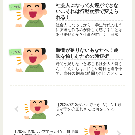
います。消化器内科専門医として働い
社会人になって友達ができな
その他
ています。 この投稿をInstagr...
い…それは行動次第で変えら
れる！
社会人になってから、学生時代のよう
に友達を作るのが難しく感じることは
ありませんか？仕事が忙しく、日常が
ルーティン化する中で、新しい人との
出会いが減ってしまうのはよくあるこ
とです。しかし、友達を作るのは決し
時間が足りないあなたへ！趣
その他
て不可能ではありません。この記事で
味を愉しむための時短術
は...
時間が足りないと感じる社会人の皆さ
ん、こんにちは。忙しい毎日を送る中
で、自分の趣味に時間を割くことがで
きないと感じている方も多いのではな
いでしょうか。今回は、そんな時間に
追われる20代から40代の社会人の皆さ
んに向けて、便利グッズを活用して...
【2025/8/13ホンマでっかTV】ＡＩ顔
分析学の永田毅さんは何をしてる
人？
【2025/8/20ホンマでっかTV】育毛鍼