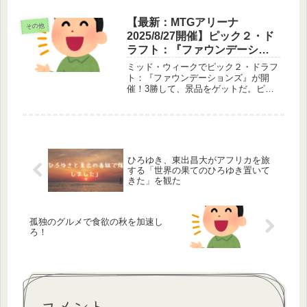
{b.MoshimoAffiliateObject=a;b=b||func
ti...
【最新：MTGアリーナ
その他
2025/8/27開催】ピック２・ド
ラフト：『ファウンデーショ
ンズ』
ミッド・ウィークでピック２・ドラフ
ト：『ファウンデーションズ』が開
催！3勝して、景品をゲットだ。ピッ
ク２・ドラフトピック２・ドラフトは
4人でパックを回して2枚ずつカードを
取っていくドラフトです。通常のドラ
フトとは違い、人数が少なく2枚ずつ
取...
ひろゆき、東出昌大がアフリカを旅
する「世界の果てのひろゆき置いて
きた」を観た
孤独のグルメで食欲の秋を加速し
ろ！
コメント