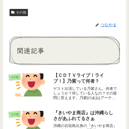
その他
つなやま
関連記事
【ＣＤＴＶライブ！ライ
その他
ブ！】乃紫って何者？
ゲスト出演している乃紫さん。何者で
しょうか？何している人なの？その疑
問に答えます。乃紫(のあ)はアーティ
スト乃紫はシンガーソングライターで
す。乃紫と書いて「のあ」と読みま
す。2023年から活動を開始し、TikTok
『きいやま商店』は沖縄らし
その他
を中心に若者の間で注目を集...
さがあふれてるさぁ
沖縄の石垣島出身の『きいやま商店』