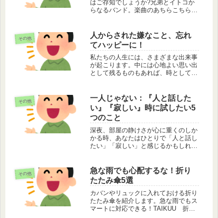
はご存知でしょうか?兄弟とイトコか
らなるバンド。楽曲のあちらこちらに
沖縄の言葉が散りばめられている。沖
縄出身の私としては聞いてるだけで温
かく元気が出る曲ばかり。なぜ、こん
人からされた嫌なこと、忘れ
その他
なに温かい気持ちになるのか。私自
てハッピーに！
信、...
私たちの人生には、さまざまな出来事
が起こります。中には心地よい思い出
として残るものもあれば、時として忘
れ去りたいような不快な経験もありま
す。特に学生時代の同級生からのいじ
めや、社会人初期の上司から受けた嫌
一人じゃない：『人と話した
その他
がらせなどは、長い間心の中に残り続
い』『寂しい』時に試したい5
け...
つのこと
深夜、部屋の静けさが心に重くのしか
かる時、あなたはひとりで「人と話し
たい」「寂しい」と感じるかもしれま
せん。この文章は、そんな時に読んで
いただきたい、忙しい社会人女性に向
けたメッセージです。
急な雨でも心配するな！折り
その他
たたみ傘5選
カバンやリュックに入れておける折り
たたみ傘を紹介します。急な雨でもス
マートに対応できる！TAIKUU 折り
たたみ傘(function(b,c,f,g,a,d,e)