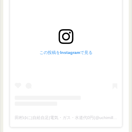
この投稿をInstagramで見る
田村ゆに|自給自足|電気・ガス・水道代0円(@uchimill_yome)がシェアした投稿