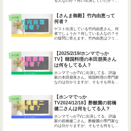
る人なのか？何い出演していたか？そ
の疑問に答えます。結城モエは女優結
城モエさんの活動の幅は広く、モデル
や女優業をしています。また、バレエ
【さんま御殿】竹内由恵って
その他
ティー番組に出演するなどタレント活
何者？
動...
ゲスト出演している竹内由恵さん。何
者でしょうか？何している人なの？そ
の疑問に答えます。竹内由恵はフリー
アナウンサー竹内由恵はフリーアナウ
ンサーです。元テレビ朝日のアナウン
サーです。 この投稿をInstagramで見
【2025/2/19/ホンマでっか
その他
る 竹内由恵(@yoshi...
TV】韓国料理の本田朋美さん
は何をしてる人？
ホンマでっかTVに出演してる、評論
家の本田朋美さん。韓国料理の専門家
なのは分かりますが、そもそも何をし
ている人なんでしょうか。X、インス
タ、公式サイトなどを調べてみまし
た。本田朋美は料理研究家本田朋美は
【ホンマでっか
その他
料理研究家です。韓国料理の研究科と
TV2024/12/18】酢酸菌の前橋
して...
健二さんは何をしてる人？
ホンマでっかTVに出演してる、評論
家の前橋健二さん。酢酸菌の専門家な
のは分かりますが、そもそも何をして
いる人なんでしょうか。前橋健二は東