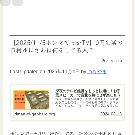
【2025/11/5ホンマでっかTV】0円生活の
田村ゆにさんは何をしてる人？
2025.11.04
Last Updated on 2025年11月4日 by
つなやま
深夜のテレビ鑑賞をもっと快適に！お手
元スピーカーで音量を気にせず楽しもう
深夜、家族が寝静まった後に録画したテレビ番
組を楽しむのは、一日の終わりのリラックスタ
イムですよね。でも、そんな時に気になるのが
テレビの音量。周りに迷惑をかけないように、
音を小さくしすぎて、せっかくの番組が聞こえ
riman-ol-ganbaro.org
2024.08.13
にくくなったりしていませんか？...
ホンマでっかTVに出演してる、評論家の田村ゆにさ