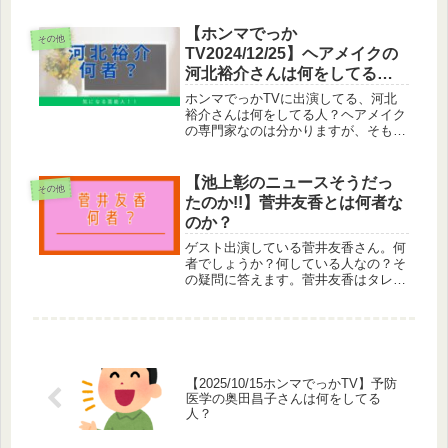
京農業大学の教授前橋健二は東京農業
大学の教授です。調味食品科学研究室
【ホンマでっか
その他
に所属し調味料の研究をしています。
TV2024/12/25】ヘアメイクの
書...
河北裕介さんは何をしてる
人？
ホンマでっかTVに出演してる、河北
裕介さんは何をしてる人？ヘアメイク
の専門家なのは分かりますが、そもそ
も何をしている人なんでしょうか。河
北裕介はヘアメイクアーティスト河北
裕介はヘアメイクアーティストです。
【池上彰のニュースそうだっ
その他
コスメブランドも立ち上げている。
たのか!!】菅井友香とは何者な
こ...
のか？
ゲスト出演している菅井友香さん。何
者でしょうか？何している人なの？そ
の疑問に答えます。菅井友香はタレン
ト菅井友香さんはタレントです。様々
なバラエティ番組に出演しています。
また、ドラマ作品にも出演し女優とし
ても活躍しています。 この投稿をIn...
【2025/10/15ホンマでっかTV】予防
医学の奥田昌子さんは何をしてる
人？