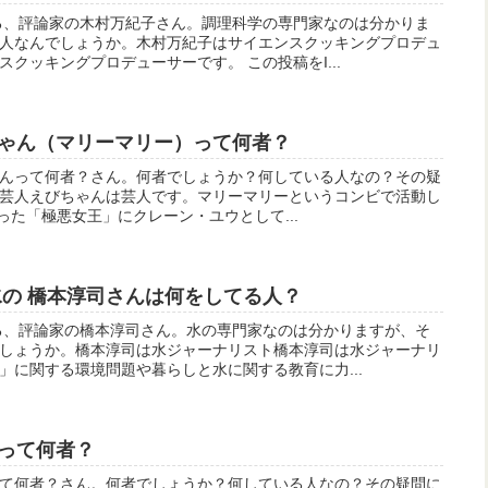
る、評論家の木村万紀子さん。調理科学の専門家なのは分かりま
人なんでしょうか。木村万紀子はサイエンスクッキングプロデュ
クッキングプロデューサーです。 この投稿をI...
ゃん（マリーマリー）って何者？
んって何者？さん。何者でしょうか？何している人なの？その疑
芸人えびちゃんは芸人です。マリーマリーというコンビで活動し
になった「極悪女王」にクレーン・ユウとして...
水の 橋本淳司さんは何をしてる人？
る、評論家の橋本淳司さん。水の専門家なのは分かりますが、そ
しょうか。橋本淳司は水ジャーナリスト橋本淳司は水ジャーナリ
」に関する環境問題や暮らしと水に関する教育に力...
って何者？
て何者？さん。何者でしょうか？何している人なの？その疑問に