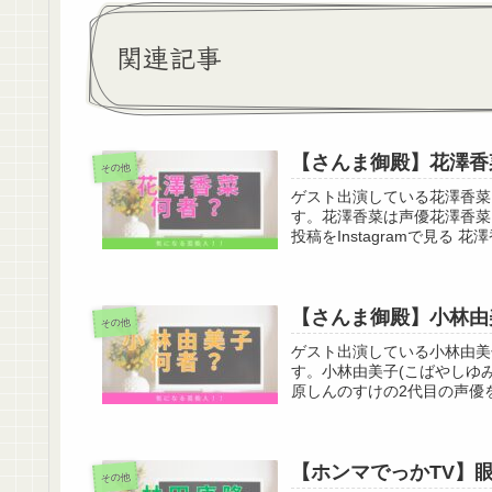
関連記事
【さんま御殿】花澤香
その他
ゲスト出演している花澤香菜
す。花澤香菜は声優花澤香菜
投稿をInstagramで見る 花澤香菜
【さんま御殿】小林由
その他
ゲスト出演している小林由美
す。小林由美子(こばやしゆ
原しんのすけの2代目の声優を
【ホンマでっかTV】
その他