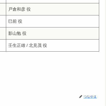
戸倉和彦 役
巳前 役
影山勉 役
壬生正雄 / 北見茂 役
つなやま