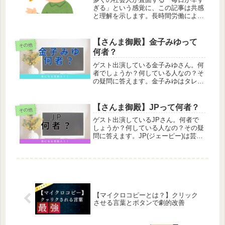
ぎる」という感覚に、この記事は共感
と理解を示します。長時間労働による
疲労、家庭や趣味の時間の犠牲、そし
て常について回る漠然とした不安。こ
れらは決して一人だけの問題ではあり
【さんま御殿】金子みゆって
その他
ません。この記事を通して、少しでも
何者？
そ...
ゲスト出演している金子みゆさん。何
者でしょうか？何している人なの？そ
の疑問に答えます。金子みゆはタレン
ト金子みゆはアイドルグループの
「LinQ」の元メンバーです。現在はタ
レントとして活動しています。 この
【さんま御殿】JPって何者？
その他
投稿をInstagramで見る 金子...
ゲスト出演しているJPさん。何者で
しょうか？何している人なの？その疑
問に答えます。JP(ジェーピー)は芸人
JPはものまねタレントです。ものま
ねネタで多くのバラエティ番組に出演
しています。 この投稿をInstagramで
見る JP（ものまね芸...
【マイクロコピーとは？】クリック
させる言葉とボタンで劇的改善