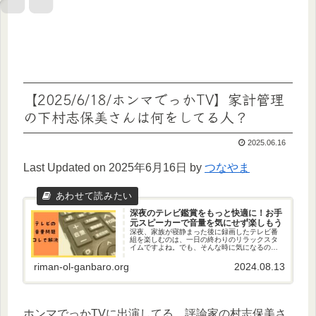
【2025/6/18/ホンマでっかTV】家計管理
の下村志保美さんは何をしてる人？
2025.06.16
Last Updated on 2025年6月16日 by
つなやま
深夜のテレビ鑑賞をもっと快適に！お手
元スピーカーで音量を気にせず楽しもう
深夜、家族が寝静まった後に録画したテレビ番
組を楽しむのは、一日の終わりのリラックスタ
イムですよね。でも、そんな時に気になるのが
テレビの音量。周りに迷惑をかけないように、
音を小さくしすぎて、せっかくの番組が聞こえ
riman-ol-ganbaro.org
2024.08.13
にくくなったりしていませんか？...
ホンマでっかTVに出演してる、評論家の村志保美さ