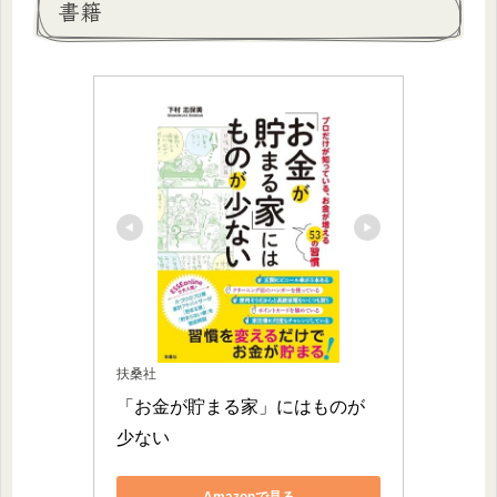
書籍
扶桑社
「お金が貯まる家」にはものが
少ない