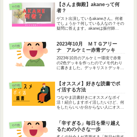
【さんま御殿】akaneって何
その他
者？
ゲスト出演しているakaneさん。何者
でしょうか？何している人なの？その
疑問に答えます。akaneは振付師
akaneは振付師です。元大阪府立登美
丘高等学校ダンス部コーチです。 こ
の投稿をInstagramで見る akane アカ
2023年10月 ＭＴＧアリー
その他
ネキカク(@...
ナ アルケミー赤青デッキ
2023年10月のアルケミー環境で赤青
の2色デッキを作ったのでメモ代わり
に書きました。デッキリストデッキ11
島 (LTR) 2652 ウラブラスク (MOM)
16911 山 (LTR) 2691 氷結往生 (WOE)
502 元凶の粉砕...
【オススメ】好きな読書でポ
その他
イ活する方法
つなやま読書好きにオススメなポイ
活！紹介しますポイ活したいけど、何
をしたらいいか分からない人にオスス
メのポイ活紹介します。「ブクスタ」
というサービスをご存じですか？自分
の読んだ本を紹介すると、ポイントが
「辛すぎる」毎日を乗り越え
その他
貯まるサービスです。趣味の読書を最
るための小さな一歩
大限...
多くの社会人が直面する「毎日が辛す