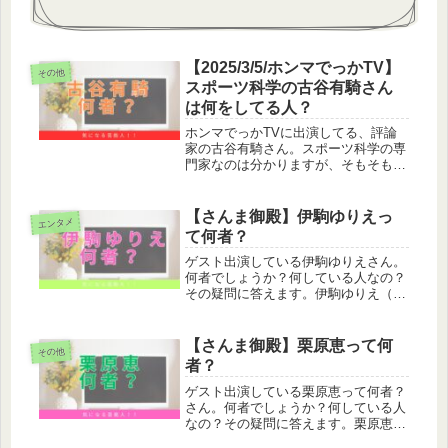
【2025/3/5/ホンマでっかTV】
その他
スポーツ科学の古谷有騎さん
は何をしてる人？
ホンマでっかTVに出演してる、評論
家の古谷有騎さん。スポーツ科学の専
門家なのは分かりますが、そもそも何
をしている人なんでしょうか。古谷有
騎(ふるやゆうき)はフィジカルトレー
ナー古谷有騎はフィジカルトレーナー
【さんま御殿】伊駒ゆりえっ
エンタメ
です。本日コスミック出版から発売
て何者？
さ...
ゲスト出演している伊駒ゆりえさん。
何者でしょうか？何している人なの？
その疑問に答えます。伊駒ゆりえ（い
ごまゆりえ）は声優伊駒ゆりえは声優
です。アニメ「推しの子」のルビー役
などをしています。ジャパドッグ！ホ
【さんま御殿】栗原恵って何
その他
ットドッグに、おろしが乗ってます🌭
者？
お...
ゲスト出演している栗原恵って何者？
さん。何者でしょうか？何している人
なの？その疑問に答えます。栗原恵は
元バレーボール選手栗原恵は元バレー