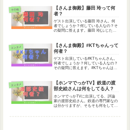
ボール選手です。2004年のアテネと
2008年の北京オリンピックに出場して
【さんま御殿】藤田 玲って何
その他
います。 この投稿をInsta...
者？
ゲスト出演している藤田 玲さん。何
者でしょうか？何している人なの？そ
の疑問に答えます。藤田 玲(ふじたれ
い)は俳優藤田 玲は俳優です。仮面ラ
イダー555で北崎役をしていました。
#DUSTZONEMAN LIVE 『PIANO』
【さんま御殿】#KTちゃんって
エンタメ
ご来場、ご視...
何者？
ゲスト出演している#KTちゃんさん。
何者でしょうか？何している人なの？
その疑問に答えます。#KTちゃんはア
ーティスト#KTちゃんはアーティスト
です。ヒップホップMCをしていま
す。 この投稿をInstagramで見る #KT
【ホンマでっかTV】鉄道の渡
エンタメ
ちゃん / #KT...
部史絵さんは何をしてる人？
ホンマでっかTVに出演してる、評論
家の渡部史絵さん。鉄道の専門家なの
は分かりますが、そもそも何をしてい
る人なんでしょうか。渡部史絵は鉄道
ジャーナリスト渡部史絵は鉄道ジャー
ナリストです。書籍
(function(b,c,f,g,a,d,e){b...