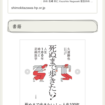
外科 長﨑 和仁 Kazuhito Nagasaki 整形外科 菊
池 恭太 Kyota Kikuchi
shimokitazawa-hp.or.jp
書籍
死ぬまで歩きたい！～人生100年