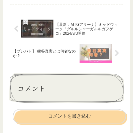
ーナリスト橋本淳司は水ジャーナリス
トと活動しています。「水」に関する
環境問題や暮らしと水に関する教育に
力...
【最新：MTGアリーナ】ミッドウィ
ーク「グルルシャーガルルガフゲ
コ」2024/9/3開催
【プレバト】 熊谷真実とは何者なの
か？
コメント
コメントを書き込む