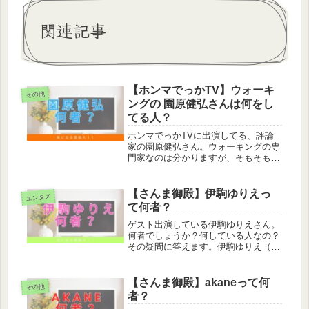
関連記事
【ホンマでっかTV】ウォーキ
その他
ングの 園原健弘さんは何をし
てる人？
ホンマでっかTVに出演してる、評論
家の園原健弘さん。ウォーキングの専
門家なのは分かりますが、そもそも何
をしている人なんでしょうか。園原健
弘はウォーキングプロデューサー園原
健弘はウォーキングプロデューサーで
【さんま御殿】伊駒ゆりえっ
エンタメ
す。1992年のバルセロナ五輪では競...
て何者？
ゲスト出演している伊駒ゆりえさん。
何者でしょうか？何している人なの？
その疑問に答えます。伊駒ゆりえ（い
ごまゆりえ）は声優伊駒ゆりえは声優
です。アニメ「推しの子」のルビー役
などをしています。ジャパドッグ！ホ
【さんま御殿】akaneって何
その他
ットドッグに、おろしが乗ってます🌭
者？
お...