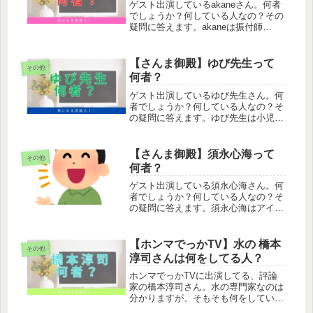
ゲスト出演しているakaneさん。何者
でしょうか？何している人なの？その
疑問に答えます。akaneは振付師
akaneは振付師です。元大阪府立登美
丘高等学校ダンス部コーチです。 こ
の投稿をInstagramで見る akane アカ
【さんま御殿】ゆび先生って
その他
ネキカク(@...
何者？
ゲスト出演しているゆび先生さん。何
者でしょうか？何している人なの？そ
の疑問に答えます。ゆび先生は小児科
医ゆび先生は小児科医です。ユーチュ
ーバーでもあります。 この投稿を
Instagramで見る ゆび先生&ひかちゃ
【さんま御殿】須永心海って
その他
んねる(@yubihika)...
何者？
ゲスト出演している須永心海さん。何
者でしょうか？何している人なの？そ
の疑問に答えます。須永心海はアイド
ル須永心海はアイドルです。「僕が見
たかった青空」のメンバーです。 こ
の投稿をInstagramで見る 僕が見たか
【ホンマでっかTV】水の 橋本
その他
った青空(@bokuao_...
淳司さんは何をしてる人？
ホンマでっかTVに出演してる、評論
家の橋本淳司さん。水の専門家なのは
分かりますが、そもそも何をしている
人なんでしょうか。橋本淳司は水ジャ