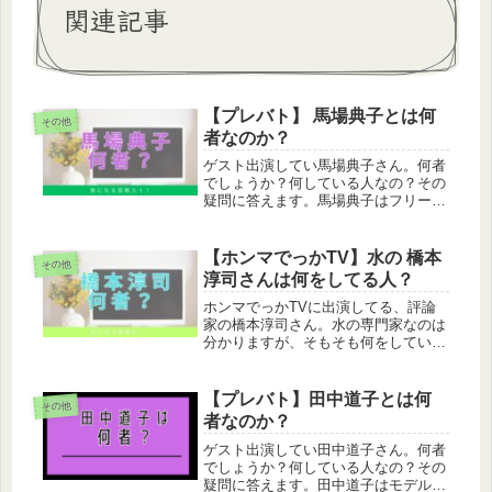
関連記事
【プレバト】 馬場典子とは何
その他
者なのか？
ゲスト出演してい馬場典子さん。何者
でしょうか？何している人なの？その
疑問に答えます。馬場典子はフリーア
ナウンサー馬場典子はフリーアナウン
サーです。元日本テレビのアナウンサ
ーです。 この投稿をInstagramで見る
【ホンマでっかTV】水の 橋本
その他
babanoriko(@...
淳司さんは何をしてる人？
ホンマでっかTVに出演してる、評論
家の橋本淳司さん。水の専門家なのは
分かりますが、そもそも何をしている
人なんでしょうか。橋本淳司は水ジャ
ーナリスト橋本淳司は水ジャーナリス
トと活動しています。「水」に関する
【プレバト】田中道子とは何
その他
環境問題や暮らしと水に関する教育に
者なのか？
力...
ゲスト出演してい田中道子さん。何者
でしょうか？何している人なの？その
疑問に答えます。田中道子はモデル田