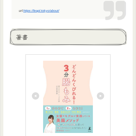
url:
https://leapl.tokyo/about/
著書