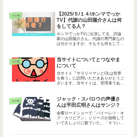
中道子はモデルとして活躍していま
す。2011年のミス・ユニバース・ジャ
パンで3位になっています。また、女
【2025/５/１４/ホンマでっか
その他
優としてテレビドラマに出演もして
TV】代謝の山田陽介さんは何
い...
をしてる人？
ホンマでっかTVに出演してる、評論
家の山田陽介さん。代謝の専門家なの
は分かりますが、そもそも何をしてい
る人なんでしょうか。山田陽介は教授
山田陽介は教授です。東北大学大学院
医工学研究科の教授です。健康寿命の
当サイトについてとつなやま
その他
延伸に関わるテーマを中心に研究をし
について
て...
当サイト『サラリーマンとOLは世界
を救う』に訪問いただきありがとうご
ざいます。当サイトは、管理者である
「つなやま」が社会で働く人々のお役
に少しでも立てればと思い製作してお
ります。働く人々が世の中をどんどん
ジャック・スパロウの声優さ
その他
良くしてると信じておりますが、しか
んは平田広明さんはサンジ？
し...
金曜ロードショーで「パイーレツ・オ
ブ・カリビアン」シリーズが放映して
いて久しぶりに観ていた。「そういえ
ば、ジャックスパロウの吹き替えって
誰がしてるんだ？」と唐突に疑問に思