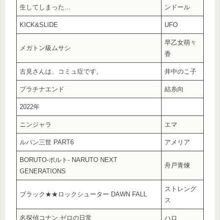
生してしまった…
ンドール
KICK&SLIDE
UFO
早乙女萌々
メガトン級ムサシ
香
古見さんは、コミュ症です。
井中のこ子
プラチナエンド
結糸向
2022年
ニンジャラ
エマ
ルパン三世 PART6
アメリア
BORUTO-ボルト- NARUTO NEXT
舟戸青煉
GENERATIONS
ストレング
ブラック★★ロックシューター DAWN FALL
ス
名探偵コナン ゼロの日常
ハロ