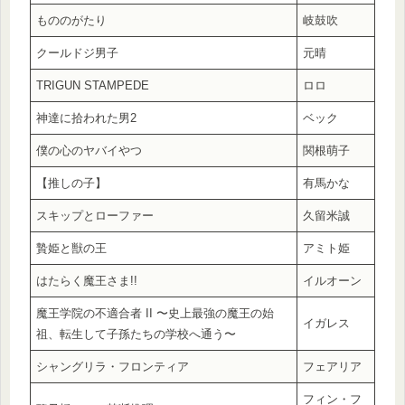
もののがたり
岐鼓吹
クールドジ男子
元晴
TRIGUN STAMPEDE
ロロ
神達に拾われた男2
ベック
僕の心のヤバイやつ
関根萌子
【推しの子】
有馬かな
スキップとローファー
久留米誠
贄姫と獣の王
アミト姫
はたらく魔王さま!!
イルオーン
魔王学院の不適合者 II 〜史上最強の魔王の始
イガレス
祖、転生して子孫たちの学校へ通う〜
シャングリラ・フロンティア
フェアリア
フィン・フ