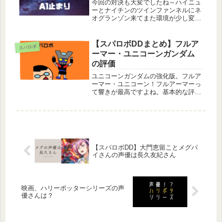
今回の対決も大変でしたね～ハイニュ
ーとナイチンのツインファンネルにネ
オグランゾン来てまた環境が少し変わ
った感じですね。今回は上にいけなか
った～A1で終了今回はAランクで終
了。最近はS4までは行けてたのでシ
【スパロボDDまとめ】フルア
スパロボ
ョックです。ハイニューやナイチンも
ーマー・ユニコーンガンダム
強...
の評価
ユニコーンガンダムの強化版。フルア
ーマー・ユニコーン！フルアーマーっ
て響きが最高ですよね。基本的な評価
攻撃＆回避タイプ。避けて避けて、圧
倒的火力で敵を倒していく。Hiv-ガン
ダムと似たようなタイプ。オールアウ
トアッタク(ユニコーン)で精神を...
【スパロボDD】大門恵留ことメグパ
イさんの声優は長久友紀さん
映画、ハリーポッターシリーズの声
優さんは？