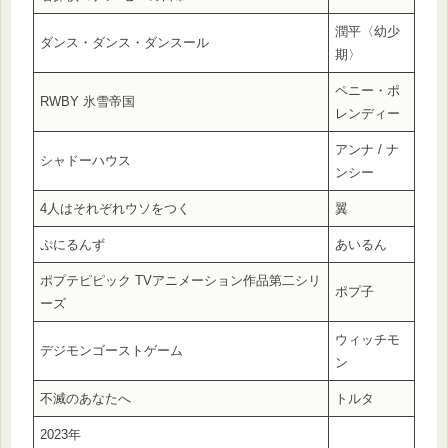
潤平〈幼少
ダンス・ダンス・ダンスール
期〉
ペニー・ポ
RWBY 氷雪帝国
レンディー
アンナ / ナ
シャドーハウス
ンシー
4人はそれぞれウソをつく
翼
ぷにるんず
あいるん
ポプテピピック TVアニメーション作品第二シリ
ポプ子
ーズ
ウィッチモ
デジモンゴーストゲーム
ン
不滅のあなたへ
トルタ
2023年