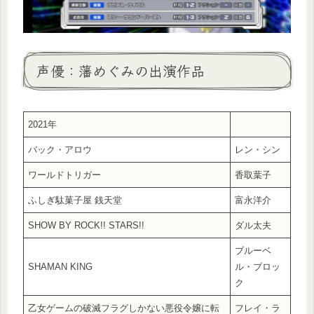
声優：藩めぐみの出演作品
2021年
バック・アロウ
レン・シン
ワールドトリガー
香取葉子
ふしぎ駄菓子屋 銭天堂
富永洋介
SHOW BY ROCK!! STARS!!
ダル太夫
ブルーベ
SHAMAN KING
ル・ブロッ
ク
乙女ゲームの破滅フラグしかない悪役令嬢に転
フレイ・ラ