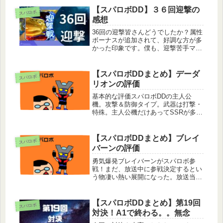
筆すべきは重ね掛けできる気力。最大
【スパロボDD】３６回迎撃の
スパロボ
気力はなんと200まで行く。気力は
感想
最...
36回の迎撃皆さんどうでしたか？属性
ボーナスが追加されて、好調な方が多
かった印象です。僕も、迎撃苦手マン
でしたが初めてBランクまで行きまし
た。属性ボーナスホントに助かりまし
た。スコアボーナスに攻撃の属性ボー
【スパロボDDまとめ】デーダ
スパロボ
ナスが追加された今回の迎撃から属
リオンの評価
性...
基本的な評価スパロボDDの主人公
機。攻撃＆防御タイプ。武器は打撃・
特殊。主人公機だけあってSSRが多く
オーブも豊富。オーブが豊富な分育成
難易度が少し高く感じる。後継という
かパワーアップ形態としてディーダリ
【スパロボDDまとめ】ブレイ
スパロボ
オンザアムになる。対決での評価ザア
バーンの評価
ム...
勇気爆発ブレイバーンがスパロボ参
戦！まだ、放送中に参戦決定するとい
う物凄い熱い展開になった。放送当初
からスパロボ参戦して欲しいと思って
いたので嬉しいよね。基本的な評価バ
ランスタイプ。バランスタイプは支援
【スパロボDDまとめ】第19回
スパロボ
で攻撃力が上げやすいので強いです
対決！A1で終わる。。無念
ね。今...