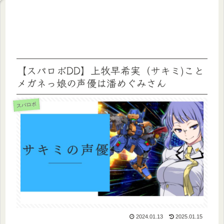
【スパロボDD】上牧早希実（サキミ)こと
メガネっ娘の声優は潘めぐみさん
スパロボ
2024.01.13
2025.01.15