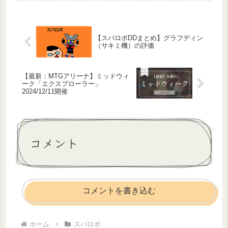
最大600%）オーバー防御(1％)属性撃
破(特殊12...
【スパロボDDまとめ】グラフディン
（サキミ機）の評価
【最新：MTGアリーナ】ミッドウィ
ーク「エクスプローラー」
2024/12/11開催
コメント
コメントを書き込む
ホーム
スパロボ