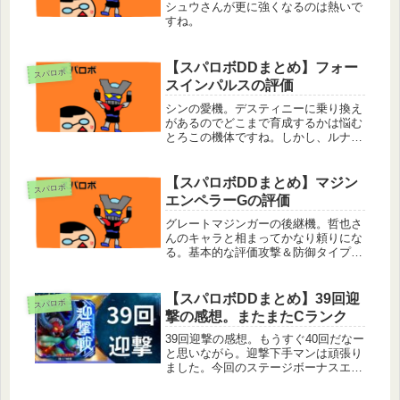
シュウさんが更に強くなるのは熱いで
すね。
【スパロボDDまとめ】フォー
スパロボ
スインパルスの評価
シンの愛機。デスティニーに乗り換え
があるのでどこまで育成するかは悩む
とろこの機体ですね。しかし、ルナマ
リアが引き継いで搭乗するのでシン＆
ルナマリアで使いたい人は育成OK基
本的な評価攻撃特化タイプ。敵を撃墜
【スパロボDDまとめ】マジン
スパロボ
時2回行動と高い移動力で積極的に敵
エンペラーGの評価
を...
グレートマジンガーの後継機。哲也さ
んのキャラと相まってかなり頼りにな
る。基本的な評価攻撃＆防御タイプ。
攻撃を命中させた時に精神が発動する
武器が多く、瞬発力がある。覚醒付与
もある頼もしい。そして、割り込み武
【スパロボDDまとめ】39回迎
スパロボ
器があるのが強い。対決での評価割り
撃の感想。またまたCランク
込...
39回迎撃の感想。もうすぐ40回だなー
と思いながら。迎撃下手マンは頑張り
ました。今回のステージボーナスエリ
ア1オーバーダメージ(1％)属性撃破(打
撃120%)エリア2オーバー命中率(6%: