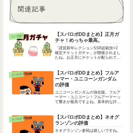
関連記事
【スパロボDDまとめ】正月ガ
スパロボ
チャ！めっちゃ最高。
「謹賀新年レクションSSR必殺技×2
確定チケットガチャ」が開催されまし
たね。お正月にチケットが配られて、
しばらくチケットを課金販売してまし
たね。ガチャ自体は7月まで引けるら
しいので時間ある時に引けば大丈夫そ
【スパロボDDまとめ】フルア
スパロボ
うですね。チケット持ってる方や課
ーマー・ユニコーンガンダム
金...
の評価
ユニコーンガンダムの強化版。フルア
ーマー・ユニコーン！フルアーマーっ
て響きが最高ですよね。基本的な評価
攻撃＆回避タイプ。避けて避けて、圧
倒的火力で敵を倒していく。Hiv-ガン
ダムと似たようなタイプ。オールアウ
【スパロボDDまとめ】ネオグ
スパロボ
トアッタク(ユニコーン)で精神を...
ランゾンの評価
ネオグランゾン参戦は嬉しいですね。