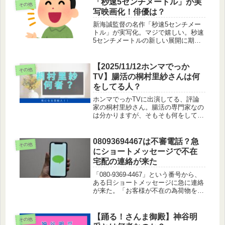
「秒速5センチメートル」が実
その他
Instagramで見る 吉沢 悠Hisa...
写映画化！俳優は？
新海誠監督の名作「秒速5センチメー
トル」が実写化。マジで嬉しい。秒速
5センチメートルの新しい展開に期待
しましょう。主演は松村北斗
SixTONESの松村北斗さんです。新海
誠監督の「すずめの戸締り」では宗像
【2025/11/12ホンマでっか
その他
草太役で出演しおり新海作品と関連も
TV】腸活の桐村里紗さんは何
深い...
をしてる人？
ホンマでっかTVに出演してる、評論
家の桐村里紗さん。腸活の専門家なの
は分かりますが、そもそも何をしてい
る人なんでしょうか。桐村里紗は医師
桐村里紗は医師です。しかし、普段は
医者として活動してるより自身が代表
08093694467は不審電話？急
その他
を務める会社のtenrai株式会社で...
にショートメッセージで不在
宅配の連絡が来た
「080-9369-4467」という番号から、
ある日ショートメッセージに急に連絡
が来た。「お客様が不在の為荷物を持
ち帰りました」とそしてURLを確認し
てくださいという内容。メッセージが
怪しすぎる。。。
【踊る！さんま御殿】神谷明
その他