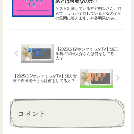
采とは何者なのか？
ゲスト出演している神谷明采さん。何
者でしょうか？何している人なの？そ
の疑問に答えます。神谷明采(かみ
や あさ)はタレント神谷明采さんは
タレントとして、テレビやCM、モデ
ル活動をして活躍しています。また、
起業しており経営者としての一面もあ
りま...
【2025/2/19/ホンマでっかTV】矯正
歯科の富田大介さんは何をしてる
人？
【2025/3/5/ホンマでっかTV】漢方食
材の吉田揚子さんは何をしてる人？
コメント