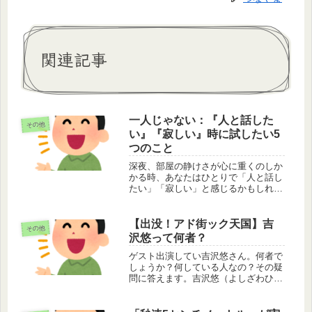
関連記事
一人じゃない：『人と話した
その他
い』『寂しい』時に試したい5
つのこと
深夜、部屋の静けさが心に重くのしか
かる時、あなたはひとりで「人と話し
たい」「寂しい」と感じるかもしれま
せん。この文章は、そんな時に読んで
いただきたい、忙しい社会人女性に向
けたメッセージです。
【出没！アド街ック天国】吉
その他
沢悠って何者？
ゲスト出演してい吉沢悠さん。何者で
しょうか？何している人なの？その疑
問に答えます。吉沢悠（よしざわひさ
し）は俳優吉沢悠は俳優です。昔は吉
沢悠（よしざわゆう）という芸名で活
動していました。 この投稿を