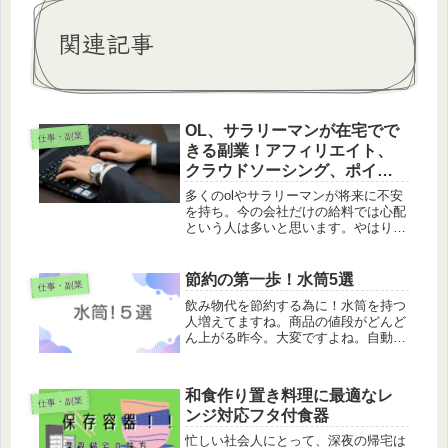
関連記事
OL、サラリーマンが在宅でで
仕事・副業
きる副業！アフィリエイト、
クラウドソーシング、ポイン
ト活動
多くのolやサラリーマンが将来に不安
を持ち。今の会社だけの給料では心配
という人は多いと思います。やはり、
ここは思い切って副業にチャレンジす
ることをオススメします。その中で
も、自宅でできる副業をオススメしま
節約の第一歩！水筒5選
仕事・副業
す。
飲み物代を節約する為に！水筒を持つ
人増えてますね。商品の値段がどんど
ん上がる昨今。大変ですよね。自動販
売機やコンビニで毎日ジュースやコー
ヒーを買うのも出費が膨らみます。水
筒を持ち節約にチャレンジしません
和食作り置き料理に最適なレ
か。1日の内1回を水筒に変えるだけで
仕事・副業
ンジ対応フタ付食器
も...
忙しい社会人にとって、深夜の帰宅は