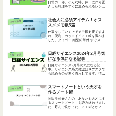
日常の一部。そんな時、休日に作り置
きした料理をすぐに温められるレンジ
対応のタッパーはまさに救世主です。
しかし、タッパーは少し味気なく食欲
がわかない。そんな方にはフタ付の食
社会人に必須アイテム！オス
仕事・副業
器はどうですか。特に、陶器の食器で
スメメモ帳5選
も...
仕事をしていく上でメモ帳必要ですよ
ね。便利、カッコイイメモ帳を調べま
した。ダイゴー 縦型鉛筆付 すぐメモ
シリーズ(function(b,c,f,g,a,d,e)
{b.MoshimoAffiliateObject=a;b=b||func
tio...
日経サイエンス2024年2月号気
仕事・副業
になる気になる記事
日経サイエンス2月号の気になる記
事。サイエンス系の雑誌はサブスクで
も読めるのが無く購入してます。情報
集めの1つとし優秀ですよね。今回の
特集は縄文人を調査している研究が多
かったです。気になった記事は2つ。
スマートノートという天才を
仕事・副業
縄文犬とニホンオオカミアズキ、日本
作るノート術
から...
岡田斗司夫さんの「あなたを天才にす
るスマートノート」を読み終わりまし
た。呼んで良かった。メモ術とかノー
ト術ってものすごいどうするか悩んで
いました。日記とか日報の書き方も悩