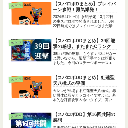
【スパロボDまとめ】ブレイバ
スパロボ
ーン参戦！勇気爆発！
2024年4月中旬に参戦予定！3月22日
の生スパロボで発表されました。3月
22日時点ではブレイバーンはまだ最終
話前。ホントに凄い。てか、嬉しい！
ブレイバーン参戦！イサミィィィ！
【#生スパロボチャンネル 速報】「勇
【スパロボDDまとめ】39回迎
スパロボ
気爆発バーンブレイバーン」の...
撃の感想。またまたCランク
39回迎撃の感想。もうすぐ40回だなー
と思いながら。迎撃下手マンは頑張り
ました。今回のステージボーナスエリ
ア1オーバーダメージ(1％)属性撃破(打
撃120%)エリア2オーバー命中率(6%:
最大600%）オーバー防御(1％)属性撃
【スパロボDDまとめ】紅蓮聖
スパロボ
破(特殊12...
天八極式の評価
カレンが登場する紅蓮聖天八極式。赤
い機体に羽がカッコイイですよね。基
本的な評価攻撃＆命中タイプ。高い攻
撃力と命中率で敵のブレイクゲージを
削り、撃破してくれる。攻撃力があり
頼りになる。MAP兵器もあるので反
【スパロボDD】第16回共闘の
スパロボ
撃も気にせず多くの敵にダメージを与
感想
え...
年末年始にかけて第16回共闘戦が開催