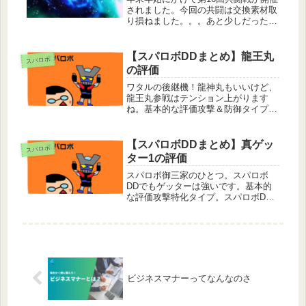
されました。今回の共闘は交換素材取
り損ねました。。。あと少しだったん
ですけど。。。悔しい。ストフリのカ
リドゥスもgetしてんですけどね。黒
メダル2個ゲットして交換できたので
【スパロボDDまとめ】龍王丸
スパロボ
良しとしましょ！赤特があっても苦...
の評価
ワタルの後継機！龍神丸もいいけど、
龍王丸参戦はテンション上がります
ね。基本的な評価攻撃＆防御タイプで
ガンガン攻めるタイプの機体。けっこ
う射程も長いのでいろんな場面で活躍
する。スピードが645という数値で少
【スパロボDDまとめ】真ゲッ
スパロボ
しの差だが早いので行動順番も早く素
ター1の評価
早...
スパロボ御三家のひとつ。スパロボ
DDでもゲッターは強いです。基本的
な評価攻撃特化タイプ。スパロボDD
の早い段階からHP回復をもらった機
体。HP回復があるので結構タフ。そ
して、真ゲッターチェンジアタック(2)
で復活も手に入れてさらにタフにな
っ...
ビジネスマナーってなんなのさ