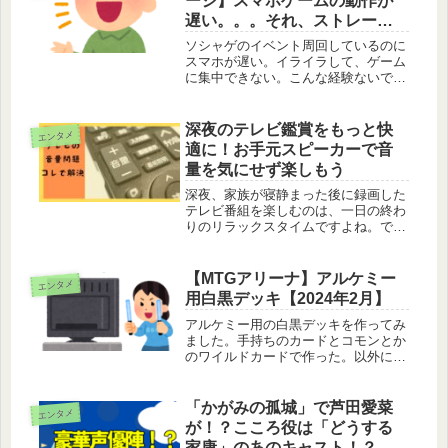
ージ】スマホゲームの動作が
遅い。。。それ、ストレージ
不足では？
ソシャゲのイベント周回しているのに
スマホが遅い。イライラして、ゲーム
に集中できない。こんな経験ないです
か？ゲーム動作が遅いのはスマホのス
ペックや回線の状況など要因は多くあ
ります。その要因の１つにストレージ
深夜のテレビ鑑賞をもっと快
エンタメ
不足があるかもしれません。写真や動
適に！お手元スピーカーで音
画...
量を気にせず楽しもう
深夜、家族が寝静まった後に録画した
テレビ番組を楽しむのは、一日の終わ
りのリラックスタイムですよね。で
も、そんな時に気になるのがテレビの
音量。周りに迷惑をかけないように、
音を小さくしすぎて、せっかくの番組
【MTGアリーナ】アルケミー
エンタメ
が聞こえにくくなったりしていません
用白黒デッキ【2024年2月】
か？...
アルケミー用の白黒デッキを作ってみ
ました。手持ちのカードとコモンとか
のワイルドカードで作った。以外に良
いデッキなのでメモ代わりに記事にし
てみた。もし、参考になれば嬉しいで
す。デッキレシプデッキ1 タルの盲信
「かがみの孤城」で芦田愛菜
エンタメ
者、ラディック (Y23) 221...
が！？こころ役は「どうする
家康」のあのキャスト！？