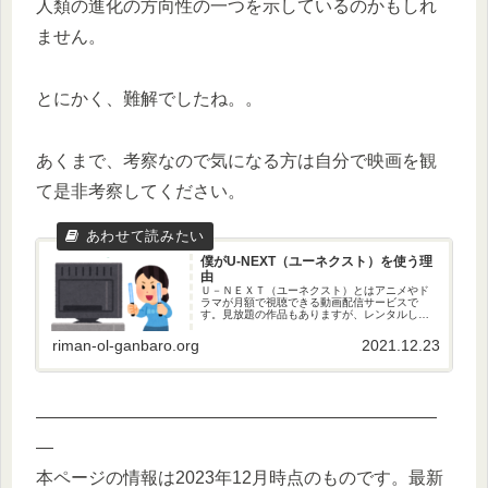
人類の進化の方向性の一つを示しているのかもしれ
ません。
とにかく、難解でしたね。。
あくまで、考察なので気になる方は自分で映画を観
て是非考察してください。
僕がU-NEXT（ユーネクスト）を使う理
由
Ｕ－ＮＥＸＴ（ユーネクスト）とはアニメやド
ラマが月額で視聴できる動画配信サービスで
す。見放題の作品もありますが、レンタルしな
いと視聴できない作品もあります。レンタルに
はU-NEXTのポイント購入し、作品をレンタルし
riman-ol-ganbaro.org
2021.12.23
ます。もちろん、見放題の作品もかなりの数が
あるのでレンタルしなくてもかなり楽しめま
す。
———————————————————————
—
本ページの情報は2023年12月時点のものです。最新