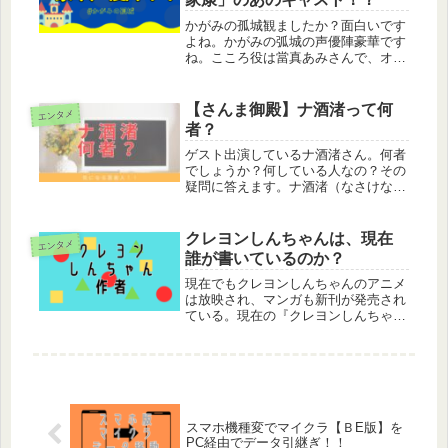
かがみの孤城観ましたか？面白いです
よね。かがみの弧城の声優陣豪華です
ね。こころ役は當真あみさんで、オオ
カミさまは芦田愛菜さんが担当されて
ます。當真あみさんは2023年の大河
「どうする家康」にも出演していたの
【さんま御殿】ナ酒渚って何
エンタメ
をご存じでしょうか。こころ役・當
者？
間...
ゲスト出演しているナ酒渚さん。何者
でしょうか？何している人なの？その
疑問に答えます。ナ酒渚（なさけなぎ
さ）は芸人ナ酒渚（なさけなぎさ）は
芸人です。元尼神インターの渚さんが
改名してナ酒渚さんになっています。
クレヨンしんちゃんは、現在
エンタメ
この投稿をInstagramで見る...
誰が書いているのか？
現在でもクレヨンしんちゃんのアニメ
は放映され、マンガも新刊が発売され
ている。現在の『クレヨンしんちゃ
ん』はどうやって生み出されているの
だろうか？
スマホ機種変でマイクラ【ＢE版】を
PC経由でデータ引継ぎ！！