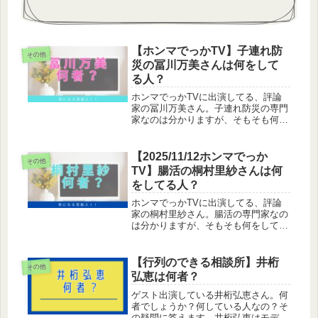
【ホンマでっかTV】子連れ防
その他
災の冨川万美さんは何をして
る人？
ホンマでっかTVに出演してる、評論
家の冨川万美さん。子連れ防災の専門
家なのは分かりますが、そもそも何を
している人なんでしょうか。冨川万美
はＮPO法人の理事冨川万美はＮPO法
人の理事をしています。特定非営利活
【2025/11/12ホンマでっか
その他
動法人MAMA-PLUGの理事をし...
TV】腸活の桐村里紗さんは何
をしてる人？
ホンマでっかTVに出演してる、評論
家の桐村里紗さん。腸活の専門家なの
は分かりますが、そもそも何をしてい
る人なんでしょうか。桐村里紗は医師
桐村里紗は医師です。しかし、普段は
医者として活動してるより自身が代表
【行列のできる相談所】井桁
その他
を務める会社のtenrai株式会社で...
弘恵は何者？
ゲスト出演している井桁弘恵さん。何
者でしょうか？何している人なの？そ
の疑問に答えます。井桁弘恵はモデル