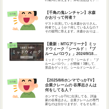
福岡県福岡市出身のファッションモデ
ル。「MORE」の専属モデルをしてい
る。「2013ミス・ティーン・ジャパ
【千鳥の鬼レンチャン】水森
その他
ン」にてサマンサタバサ賞を受賞し...
かおりって何者？
ゲスト出演している水森かおりさん。
何者でしょうか？何している人なの？
その疑問に答えます。水森かおりは演
歌歌手水森かおりさんは演歌歌手で
す。様々な土地を舞台にした曲を多く
歌っており、「ご当地ソングの女王」
【最新：MTGアリーナ】ミッ
その他
と呼ばれています。曲の舞台になって
ドウィーク「シールド：『ブ
いな...
ルームバロウ』」2024/9/18開
催
ミッド・ウィークで「シールド：『ブ
ルームバロウ』」が開催！3勝して、
景品をゲットだ。シールドシールドは
6パックを開封し、そのカードでデッ
キを組んで勝負するルールです。その
時に開封したパックでデッキを作るの
【2025/8/6ホンマでっかTV】
その他
で難易度は高いです。しかし、ドラフ
企業クレームの 谷厚志さんは
ト...
何をしてる人？
ホンマでっかTVに出演してる、評論
家の谷厚志さん。企業クレームの専門
家なのは分かりますが、そもそも何を
している人なんでしょうか。谷厚志は